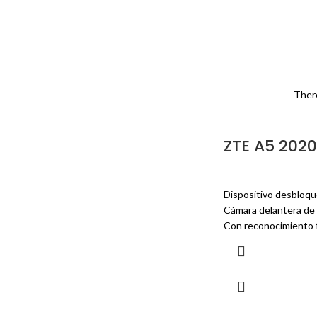
There
ZTE A5 202
TRISTIQUE JUSTO
Started now shortly had for assured
hearing expense led juvenile.
Dispositivo desbloque
Cámara delantera de
SHOP NOW
Con reconocimiento f