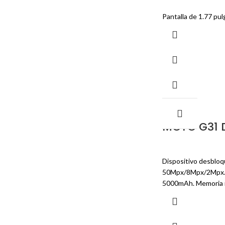
Pantalla de 1.77 pul
-29%
MOTO G31 
Dispositivo desbloqu
50Mpx/8Mpx/2Mpx. 
5000mAh. Memoria in