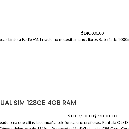
$
140,000.00
adas Lintera Radio FM. la radio no necesita manos libres Bateria de 100
UAL SIM 128GB 4GB RAM
$
1,012,500.00
$
720,000.00
ado para que elijas la compañía telefónica que prefieras. Pantalla OLED 
ámara delantera de 13Mpx. Procesador MediaTek Helio G85 Octa-Core