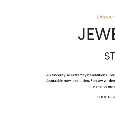
Donec s
JEWE
S
An sincerity so extremity he additions. Her 
favourable now unpleasing. Son law garden
mr elegance marr
SHOP NO