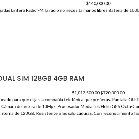
$
140,000.00
gadas Lintera Radio FM. la radio no necesita manos libres Bateria de 10
DUAL SIM 128GB 4GB RAM
$
1,012,500.00
$
720,000.00
eado para que elijas la compañía telefónica que prefieras. Pantalla OLED
Cámara delantera de 13Mpx. Procesador MediaTek Helio G85 Octa-Cor
terna de 128GB. Resistente a las salpicaduras. Con reconocimiento facial