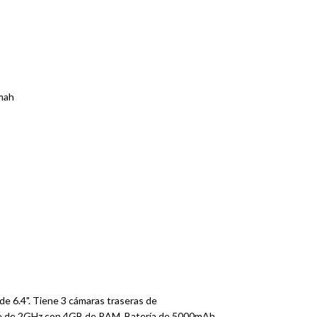
0mah
de 6.4". Tiene 3 cámaras traseras de
 de 2GHz con 4GB de RAM. Batería de 5000mAh.