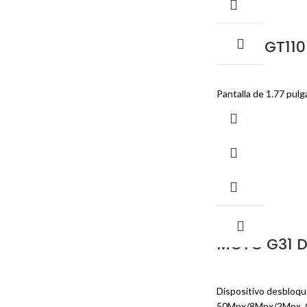
CORN GT110
Pantalla de 1.77 pulg
-29%
MOTO G31 D
Dispositivo desbloque
50Mpx/8Mpx/2Mpx. C