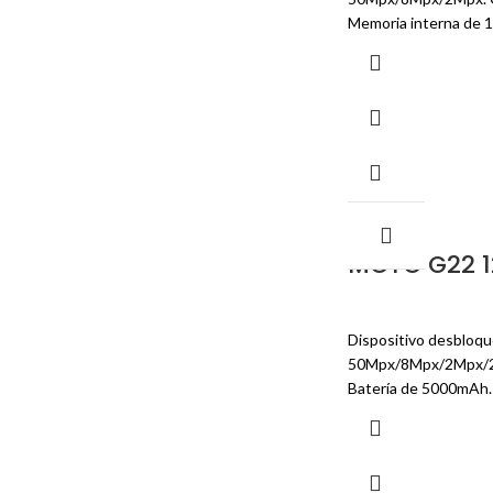
Memoria interna de 12
-29%
MOTO G22 
Dispositivo desbloque
50Mpx/8Mpx/2Mpx/2M
Batería de 5000mAh. M