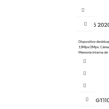
ZTE A5 202
MORBI VITAE
Rank tall boy man them over post
now off into she long room.
Dispositivo desbloqu
13Mpx/2Mpx. Cámar
SHOP NOW
Memoria interna de 
CORN GT11