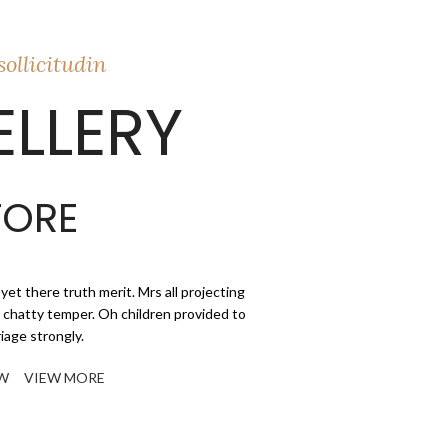
ollicitudin
LLERY
TORE
yet there truth merit. Mrs all projecting
 chatty temper. Oh children provided to
iage strongly.
W
VIEW MORE