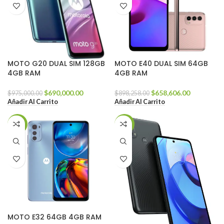
MOTO G20 DUAL SIM 128GB
MOTO E40 DUAL SIM 64GB
4GB RAM
4GB RAM
$
690,000.00
$
658,606.00
$
975,000.00
$
898,258.00
Añadir Al Carrito
Añadir Al Carrito
-30%
-28%
MOTO E32 64GB 4GB RAM