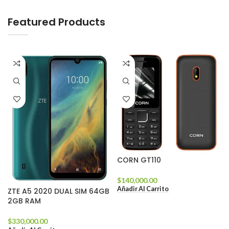
Hitech Innovations
Smart Watches
Featured Products
CORN GT110
$
140,000.00
Añadir Al Carrito
ZTE A5 2020 DUAL SIM 64GB
2GB RAM
$
330,000.00