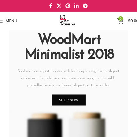
0
MENU
$
0.0
WoodMart
Minimalist 2018
Facilisi a consequat montes sodales inceptos dignissim aliquet
ac aenean lacus fames parturien sociis magna cras nibh
phasellus maecenas fames aliquet parturien odio.
SHOP NOW