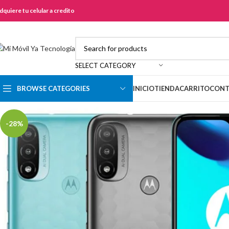
dquiere tu celular a credito
SELECT CATEGORY
BROWSE CATEGORIES
INICIO
TIENDA
CARRITO
CONT
-28%