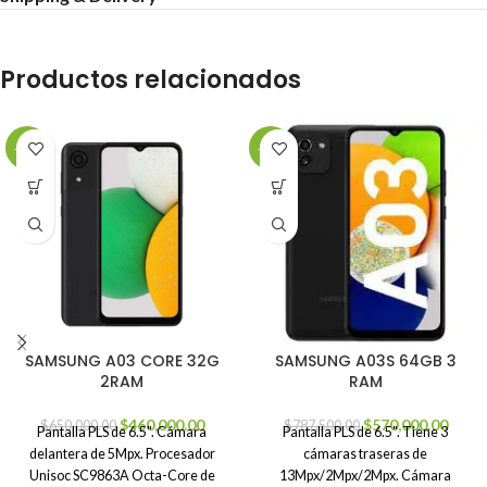
Productos relacionados
-29%
-28%
SAMSUNG A03 CORE 32G
SAMSUNG A03S 64GB 3
2RAM
RAM
$
460,000.00
$
570,000.00
$
650,000.00
$
787,500.00
Pantalla PLS de 6.5". Cámara
Pantalla PLS de 6.5". Tiene 3
delantera de 5Mpx. Procesador
cámaras traseras de
Unisoc SC9863A Octa-Core de
13Mpx/2Mpx/2Mpx. Cámara