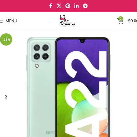
0
MENU
$
0.0
-28%