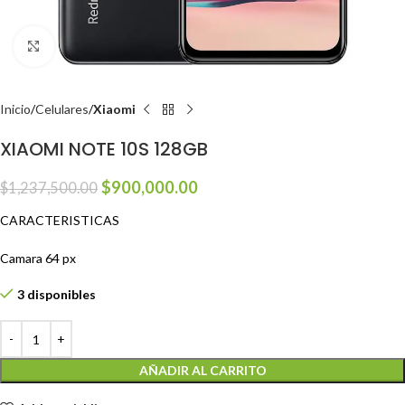
Click to enlarge
Inicio
Celulares
Xiaomi
XIAOMI NOTE 10S 128GB
$
900,000.00
$
1,237,500.00
CARACTERISTICAS
Camara 64 px
3 disponibles
AÑADIR AL CARRITO